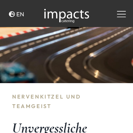
Zum
Inhalt
EN
springen
NERVENKITZEL UND
TEAMGEIST
Unvergessliche