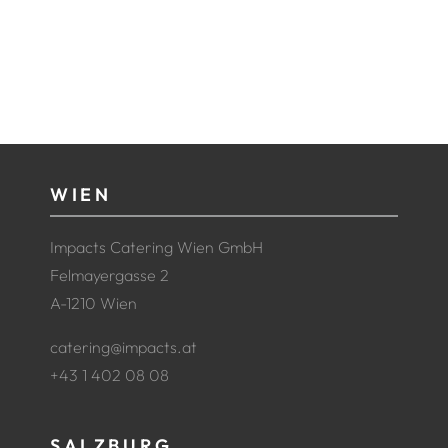
WIEN
Impacts Catering Wien GmbH
Felmayergasse 2
A-1210 Wien
catering@impacts.at
+43 1 402 08 08
SALZBURG