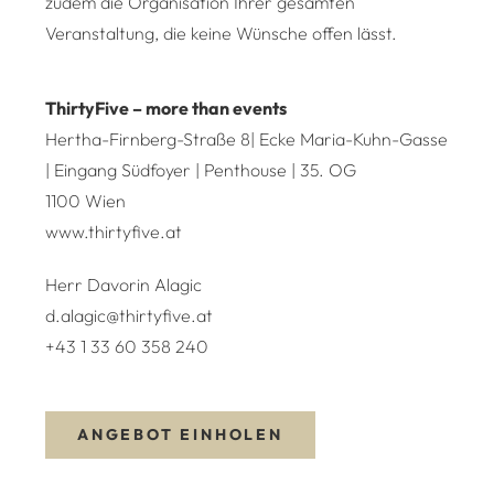
zudem die Organisation Ihrer gesamten
Veranstaltung, die keine Wünsche offen lässt.
ThirtyFive – more than events
Hertha-Firnberg-Straße 8| Ecke Maria-Kuhn-Gasse
| Eingang Südfoyer | Penthouse | 35. OG
1100 Wien
www.thirtyfive.at
Herr Davorin Alagic
d.alagic@thirtyfive.at
+43 1 33 60 358 240
ANGEBOT EINHOLEN