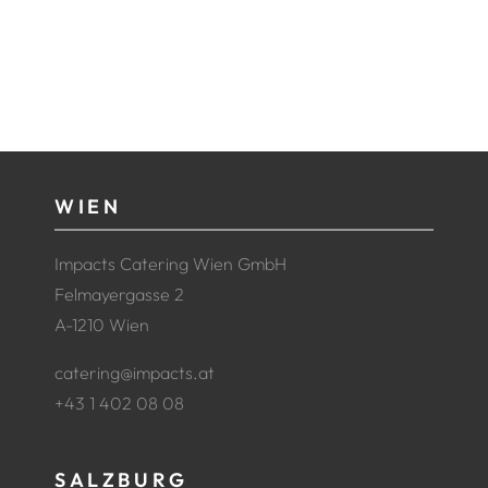
WIEN
Impacts Catering Wien GmbH
Felmayergasse 2
A-1210 Wien
catering@impacts.at
+43 1 402 08 08
SALZBURG